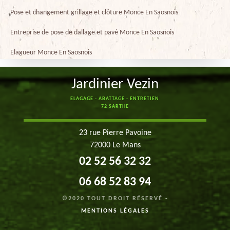
Pose et changement grillage et clôture Monce En Saosnois
Entreprise de pose de dallage et pavé Monce En Saosnois
Elagueur Monce En Saosnois
Jardinier Vezin
ELAGAGE - ABATTAGE - ENTRETIEN
72 SARTHE
23 rue Pierre Pavoine
72000 Le Mans
02 52 56 32 32
06 68 52 83 94
©2020 TOUT DROIT RÉSERVÉ -
MENTIONS LÉGALES