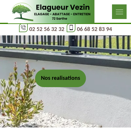
02 52 56 32 32
06 68 52 83 94
Nos realisations