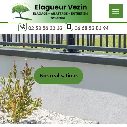
02 52 56 32 32
06 68 52 83 94
Nos realisations