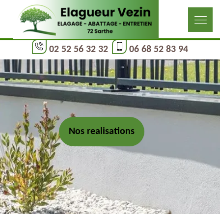
02 52 56 32 32
06 68 52 83 94
Nos realisations