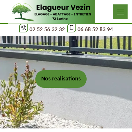
02 52 56 32 32
06 68 52 83 94
Nos realisations