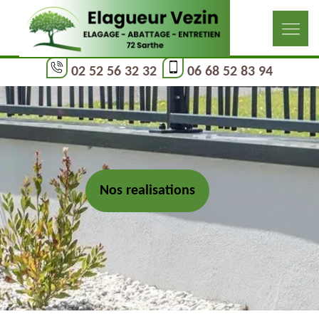
02 52 56 32 32
06 68 52 83 94
Nos realisations