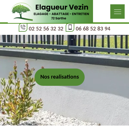
02 52 56 32 32
06 68 52 83 94
Nos realisations