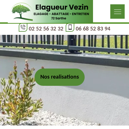
02 52 56 32 32
06 68 52 83 94
Nos realisations