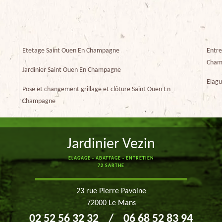
Etetage Saint Ouen En Champagne
Entre
Cham
Jardinier Saint Ouen En Champagne
Elag
Pose et changement grillage et clôture Saint Ouen En
Champagne
Jardinier Vezin
ELAGAGE - ABATTAGE - ENTRETIEN
72 SARTHE
23 rue Pierre Pavoine
72000 Le Mans
02 52 56 32 32
/
06 68 52 83 94