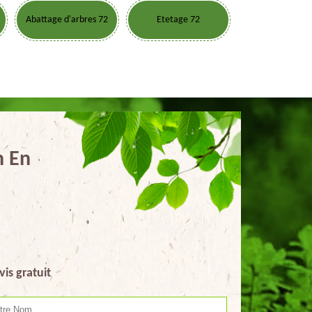
Abattage d'arbres 72
Etetage 72
n En
vis gratuit