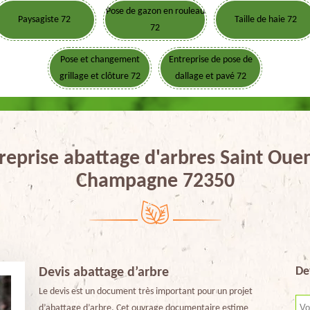
Pose de gazon en rouleau
Paysagiste 72
Taille de haie 72
72
Pose et changement
Entreprise de pose de
grillage et clôture 72
dallage et pavé 72
reprise abattage d'arbres Saint Oue
Champagne 72350
De
Devis abattage d’arbre
Le devis est un document très important pour un projet
d’abattage d’arbre. Cet ouvrage documentaire estime