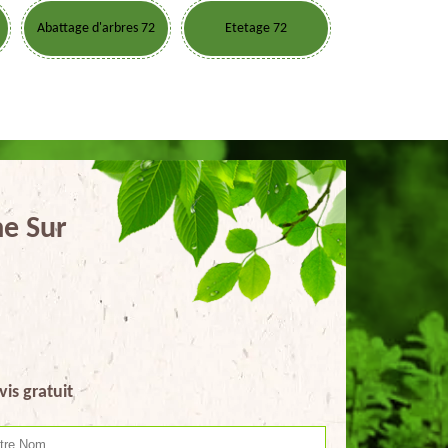
Abattage d'arbres 72
Etetage 72
me Sur
vis gratuit