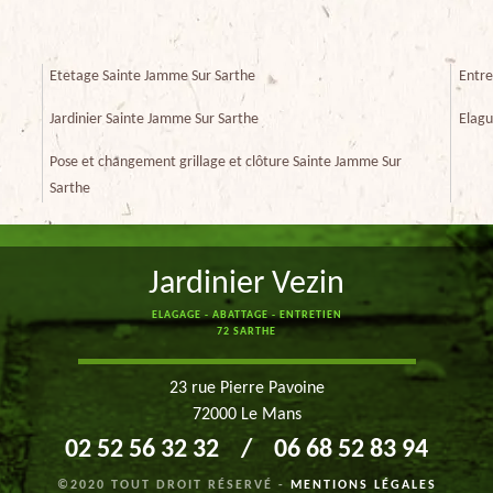
Etetage Sainte Jamme Sur Sarthe
Entre
Jardinier Sainte Jamme Sur Sarthe
Elagu
Pose et changement grillage et clôture Sainte Jamme Sur
Sarthe
Jardinier Vezin
ELAGAGE - ABATTAGE - ENTRETIEN
72 SARTHE
23 rue Pierre Pavoine
72000 Le Mans
02 52 56 32 32
/
06 68 52 83 94
©2020 TOUT DROIT RÉSERVÉ -
MENTIONS LÉGALES