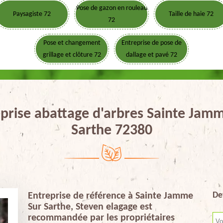
Pose de gazon en rouleau
Paysagiste 72
Taille de haie 72
72
Pose et changement
Entreprise de pose de
grillage et clôture 72
dallage et pavé 72
prise abattage d'arbres Sainte Jam
Sarthe 72380
De
Entreprise de référence à Sainte Jamme
Sur Sarthe, Steven elagage est
recommandée par les propriétaires