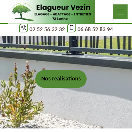
02 52 56 32 32
06 68 52 83 94
Nos realisations