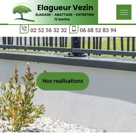
02 52 56 32 32
06 68 52 83 94
Nos realisations