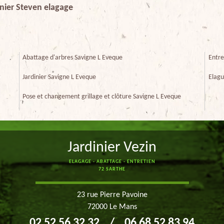
dinier Steven elagage
Abattage d'arbres Savigne L Eveque
Entre
Jardinier Savigne L Eveque
Elagu
Pose et changement grillage et clôture Savigne L Eveque
Jardinier Vezin
ELAGAGE - ABATTAGE - ENTRETIEN
72 SARTHE
23 rue Pierre Pavoine
72000 Le Mans
02 52 56 32 32
/
06 68 52 83 94