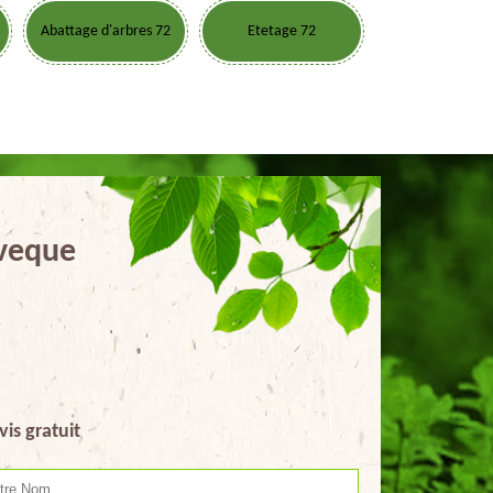
Abattage d'arbres 72
Etetage 72
Eveque
vis gratuit