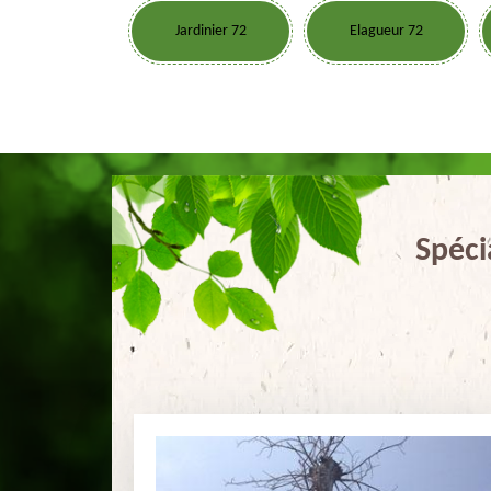
Jardinier 72
Elagueur 72
Spéci