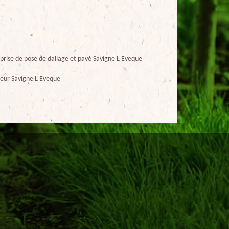
prise de pose de dallage et pavé Savigne L Eveque
eur Savigne L Eveque