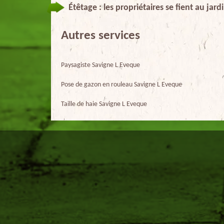
Étêtage : les propriétaires se fient au jar
Autres services
Paysagiste Savigne L Eveque
Pose de gazon en rouleau Savigne L Eveque
Taille de haie Savigne L Eveque