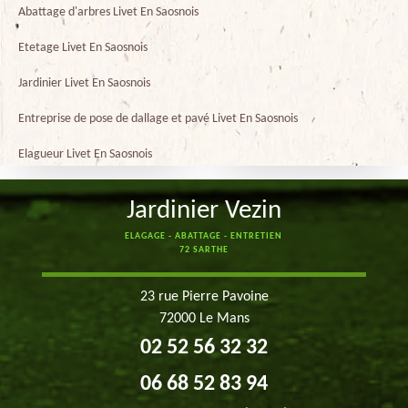
Abattage d'arbres Livet En Saosnois
Etetage Livet En Saosnois
Jardinier Livet En Saosnois
Entreprise de pose de dallage et pavé Livet En Saosnois
Elagueur Livet En Saosnois
Jardinier Vezin
ELAGAGE - ABATTAGE - ENTRETIEN
72 SARTHE
23 rue Pierre Pavoine
72000 Le Mans
02 52 56 32 32
06 68 52 83 94