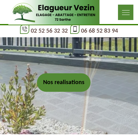
02 52 56 32 32
06 68 52 83 94
Nos realisations