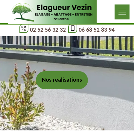
02 52 56 32 32
06 68 52 83 94
Nos realisations