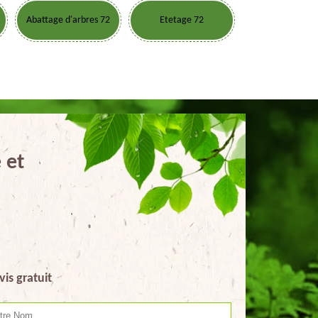
Abattage d'arbres 72
Etetage 72
 et
vis gratuit