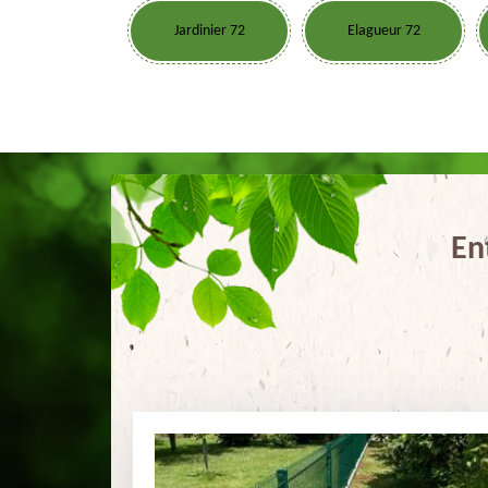
Jardinier 72
Elagueur 72
En