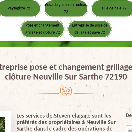
Pose de gazon en rouleau
Paysagiste 72
Taille de haie 72
72
Pose et changement
Entreprise de pose de
grillage et clôture 72
dallage et pavé 72
treprise pose et changement grillage
clôture Neuville Sur Sarthe 72190
De
Les services de Steven elagage sont les
préférés des propriétaires à Neuville Sur
Sarthe dans le cadre des opérations de