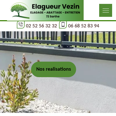
02 52 56 32 32
06 68 52 83 94
Nos realisations