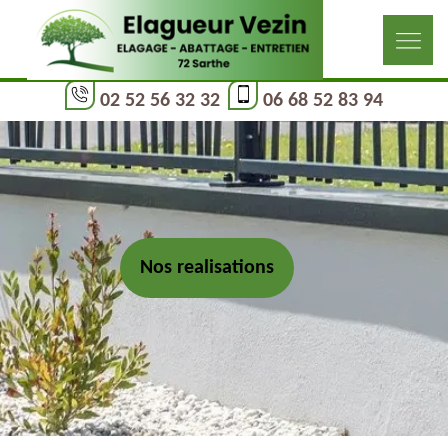
02 52 56 32 32
06 68 52 83 94
Nos realisations