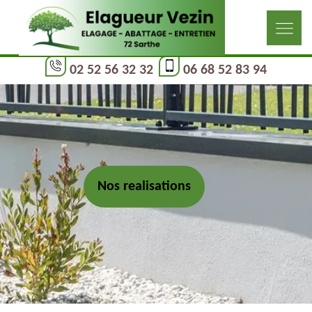
02 52 56 32 32
06 68 52 83 94
Nos realisations