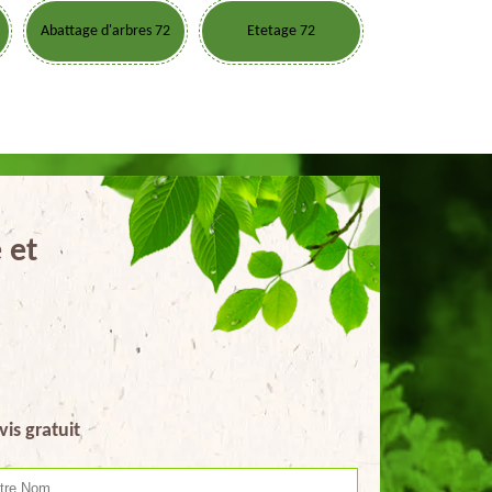
Abattage d'arbres 72
Etetage 72
 et
vis gratuit