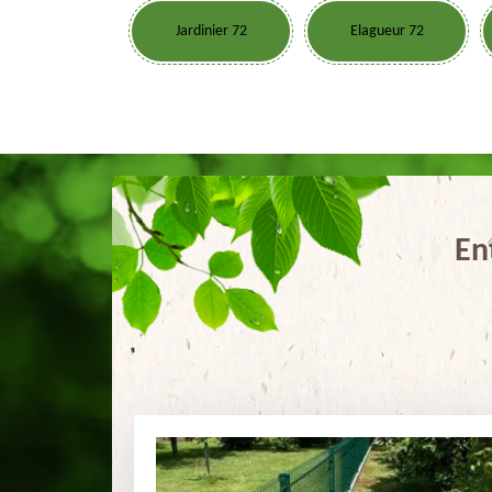
Jardinier 72
Elagueur 72
En