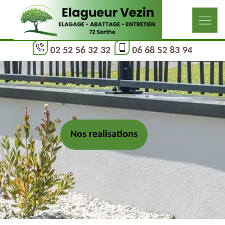
02 52 56 32 32
06 68 52 83 94
Nos realisations