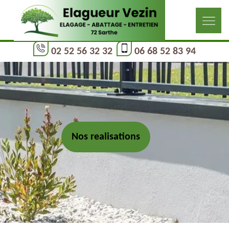
02 52 56 32 32
06 68 52 83 94
Nos realisations