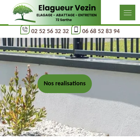
02 52 56 32 32
06 68 52 83 94
Nos realisations