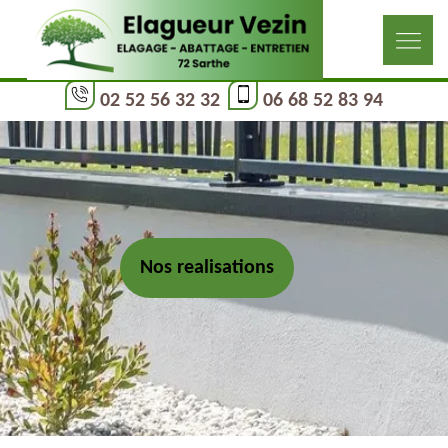
02 52 56 32 32
06 68 52 83 94
Nos realisations