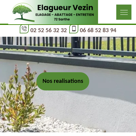
02 52 56 32 32
06 68 52 83 94
Nos realisations