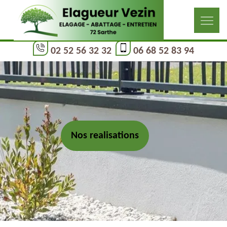
02 52 56 32 32
06 68 52 83 94
Nos realisations