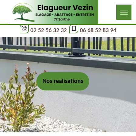
02 52 56 32 32
06 68 52 83 94
Nos realisations