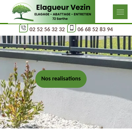
02 52 56 32 32
06 68 52 83 94
Nos realisations