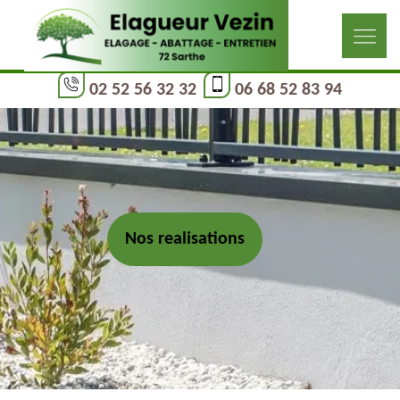
02 52 56 32 32
06 68 52 83 94
Nos realisations