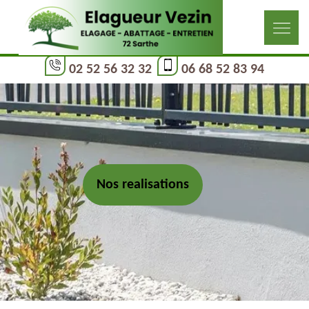
02 52 56 32 32
06 68 52 83 94
Nos realisations