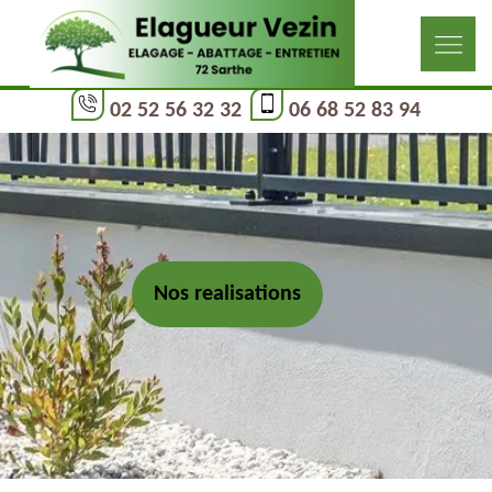
02 52 56 32 32
06 68 52 83 94
Nos realisations