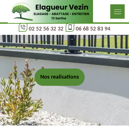
02 52 56 32 32
06 68 52 83 94
Nos realisations