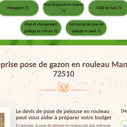
Pose de gazon en rouleau
Paysagiste 72
Taille de haie 72
72
Pose et changement
Entreprise de pose de
grillage et clôture 72
dallage et pavé 72
eprise pose de gazon en rouleau Man
72510
De
Le devis de pose de pelouse en rouleau
peut vous aider à préparer votre budget
En principe, la pose de pelouse en rouleau est plus onéreuse