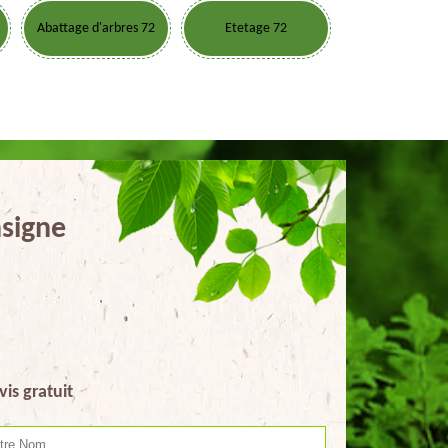
Abattage d'arbres 72
Etetage 72
signe
vis gratuit