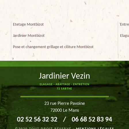
Etetage Montbizot
Entre
Jardinier Montbizot
Elagu
Pose et changement grillage et clôture Montbizot
Jardinier Vezin
ELAGAGE - ABATTAGE - ENTRETIEN
72 SARTHE
23 rue Pierre Pavoine
72000 Le Mans
02 52 56 32 32
/
06 68 52 83 94
©2020 TOUT DROIT RÉSERVÉ -
MENTIONS LÉGALES