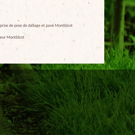
prise de pose de dallage et pavé Montbizot
eur Montbizot