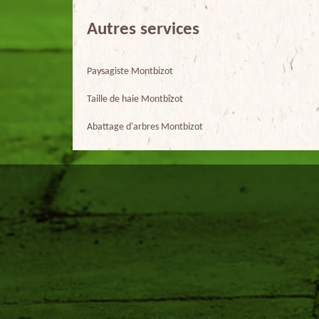
Autres services
Paysagiste Montbizot
Taille de haie Montbizot
Abattage d'arbres Montbizot