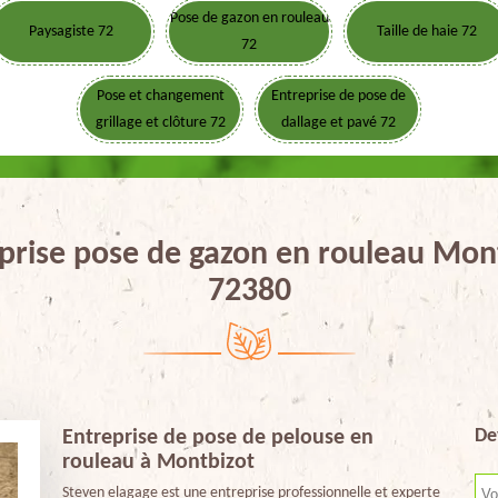
Pose de gazon en rouleau
Paysagiste 72
Taille de haie 72
72
Pose et changement
Entreprise de pose de
grillage et clôture 72
dallage et pavé 72
prise pose de gazon en rouleau Mon
72380
De
Entreprise de pose de pelouse en
rouleau à Montbizot
Steven elagage est une entreprise professionnelle et experte