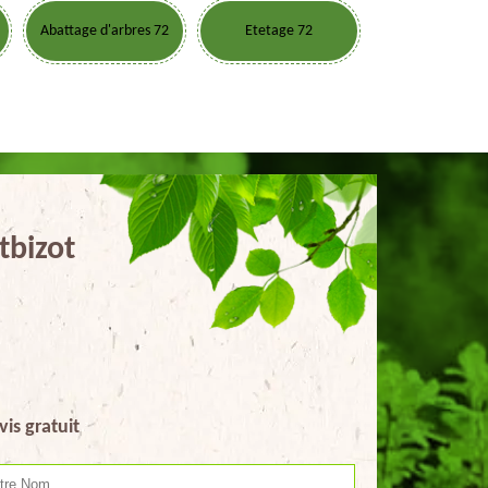
Abattage d'arbres 72
Etetage 72
tbizot
vis gratuit