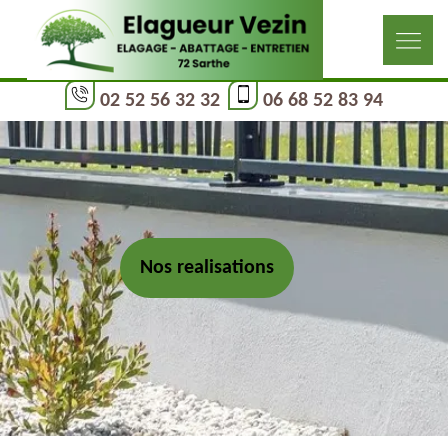
02 52 56 32 32
06 68 52 83 94
Nos realisations