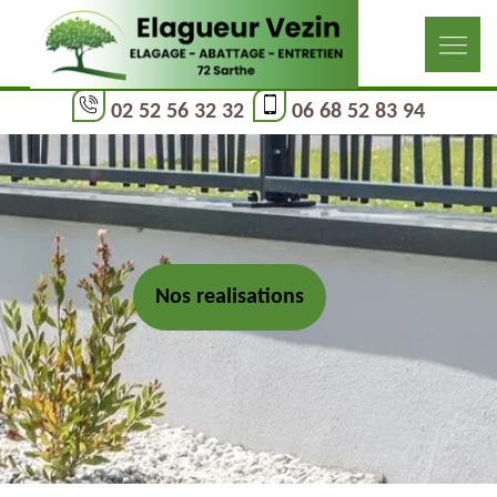
02 52 56 32 32
06 68 52 83 94
Nos realisations