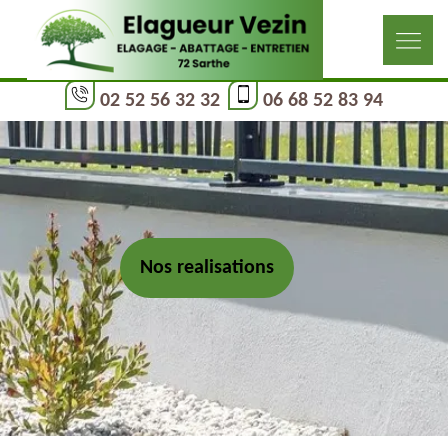
02 52 56 32 32
06 68 52 83 94
Nos realisations