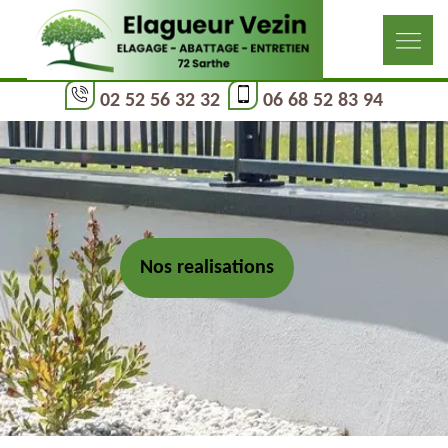
02 52 56 32 32
06 68 52 83 94
Nos realisations