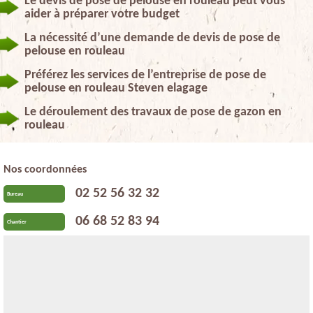
Le devis de pose de pelouse en rouleau peut vous
aider à préparer votre budget
La nécessité d’une demande de devis de pose de
pelouse en rouleau
Préférez les services de l’entreprise de pose de
pelouse en rouleau Steven elagage
Le déroulement des travaux de pose de gazon en
rouleau
Nos coordonnées
02 52 56 32 32
Bureau
06 68 52 83 94
Chantier