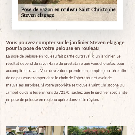
Vous pouvez compter sur le jardinier Steven elagage
pour la pose de votre pelouse en rouleau
La pose de pelouse en rouleau fait partie du travail d’un jardinier. Le
résultat dépend du savoir-faire du prestataire que vous choisissez pour
accomplir le travail. Vous devez donc prendre en compte ce critère afin
de ne pas vous tromper dans le choix de l’opérateur et avoir de
mauvaises surprises. Si votre propriété se trouve à Saint Christophe Du
Jambet ou dans les environs du 72170, sachez que le jardinier spécialiste
en pose de pelouse en rouleau opère dans cette région.