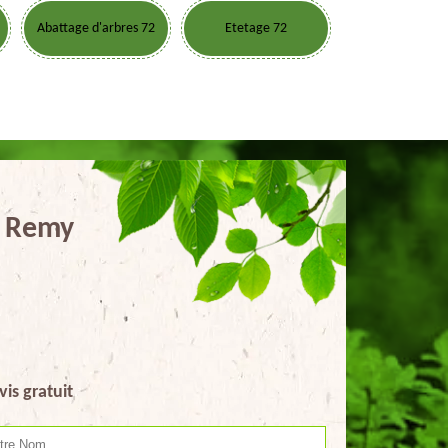
Abattage d'arbres 72
Etetage 72
t Remy
vis gratuit