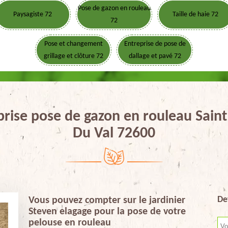
Pose de gazon en rouleau
Paysagiste 72
Taille de haie 72
72
Pose et changement
Entreprise de pose de
grillage et clôture 72
dallage et pavé 72
prise pose de gazon en rouleau Sain
Du Val 72600
De
Vous pouvez compter sur le jardinier
Steven elagage pour la pose de votre
pelouse en rouleau