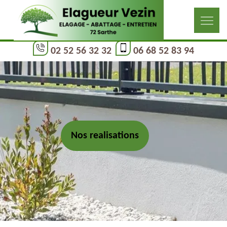
02 52 56 32 32
06 68 52 83 94
Nos realisations