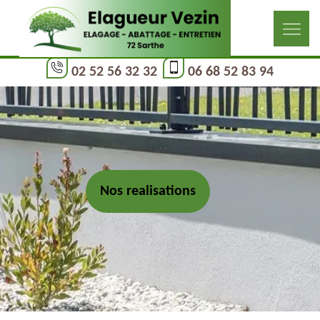
02 52 56 32 32
06 68 52 83 94
Nos realisations