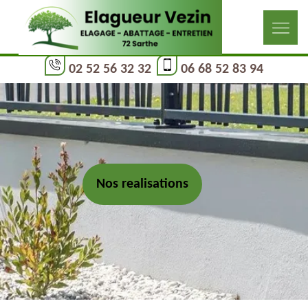
02 52 56 32 32
06 68 52 83 94
Nos realisations