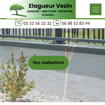
02 52 56 32 32
06 68 52 83 94
Nos realisations