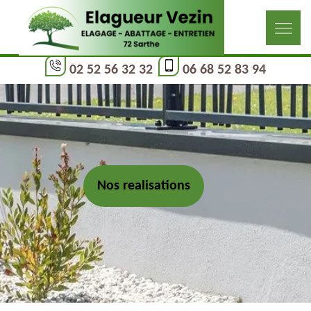
02 52 56 32 32
06 68 52 83 94
Nos realisations