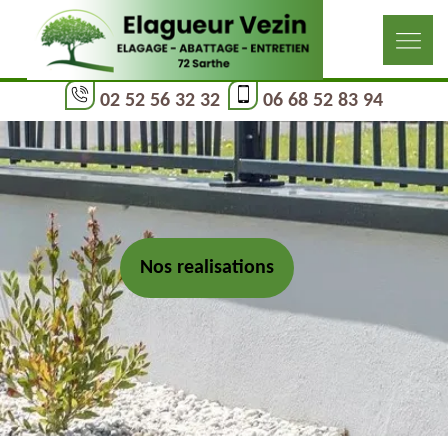
02 52 56 32 32
06 68 52 83 94
Nos realisations