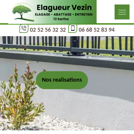
02 52 56 32 32
06 68 52 83 94
Nos realisations