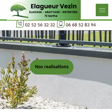
02 52 56 32 32
06 68 52 83 94
Nos realisations