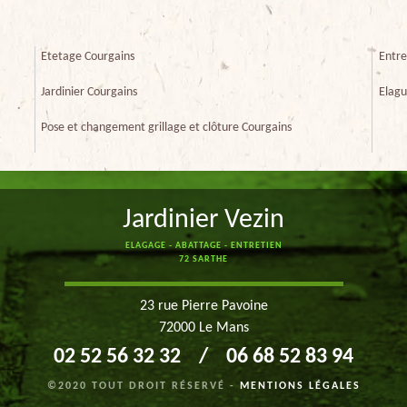
Etetage Courgains
Entre
Jardinier Courgains
Elagu
Pose et changement grillage et clôture Courgains
Jardinier Vezin
ELAGAGE - ABATTAGE - ENTRETIEN
72 SARTHE
23 rue Pierre Pavoine
72000 Le Mans
02 52 56 32 32
/
06 68 52 83 94
©2020 TOUT DROIT RÉSERVÉ -
MENTIONS LÉGALES