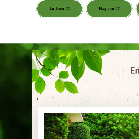
Jardinier 72
Elagueur 72
En