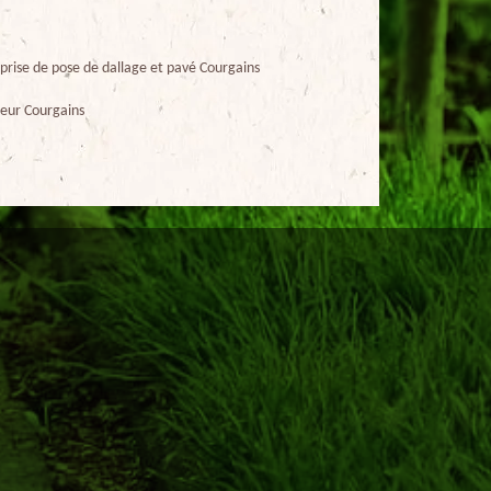
prise de pose de dallage et pavé Courgains
eur Courgains