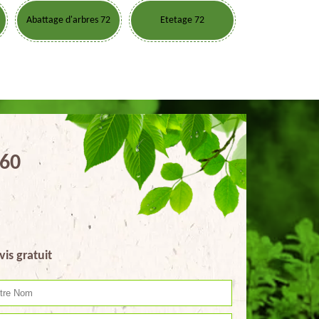
Abattage d'arbres 72
Etetage 72
260
vis gratuit