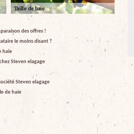
mparaison des offres !
ataire le moins disant ?
e haie
rs chez Steven elagage
 société Steven elagage
lle de haie