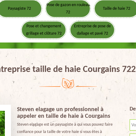
Pose de gazon en rouleau
Paysagiste 72
Taille de haie 72
72
Pose et changement
Entreprise de pose de
grillage et clôture 72
dallage et pavé 72
treprise taille de haie Courgains 72
De
Steven elagage un professionnel à
appeler en taille de haie à Courgains
Steven elagage est un paysagiste à qui vous pouvez faire
confiance pour la taille de votre haie si vous êtes à