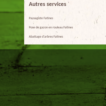
Autres services
Paysagiste Fatines
Pose de gazon en rouleau Fatines
Abattage d'arbres Fatines