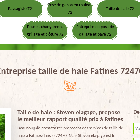
Pose de gazon en rouleau
Paysagiste 72
Taille de haie 72
72
Pose et changement
Entreprise de pose de
grillage et clôture 72
dallage et pavé 72
Entreprise taille de haie Fatines 7247
De
Taille de haie : Steven elagage, propose
le meilleur rapport qualité prix à Fatines
Beaucoup de prestataires proposent des services de taille de
haie à Fatines dans le 72470. Mais Steven elagage est le