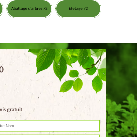
Abattage d'arbres 72
Etetage 72
0
vis gratuit