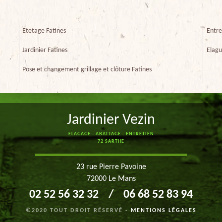
Etetage Fatines
Entre
Jardinier Fatines
Elagu
Pose et changement grillage et clôture Fatines
Jardinier Vezin
ELAGAGE - ABATTAGE - ENTRETIEN
72 SARTHE
23 rue Pierre Pavoine
72000 Le Mans
02 52 56 32 32
/
06 68 52 83 94
©2020 TOUT DROIT RÉSERVÉ -
MENTIONS LÉGALES