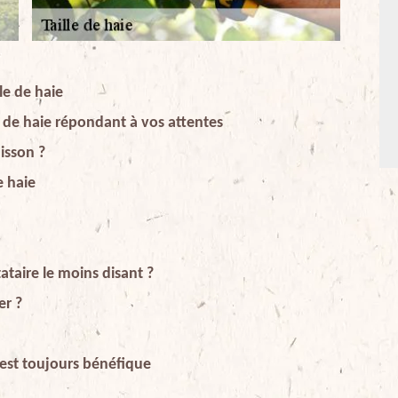
lle de haie
e de haie répondant à vos attentes
uisson ?
e haie
ataire le moins disant ?
er ?
s est toujours bénéfique