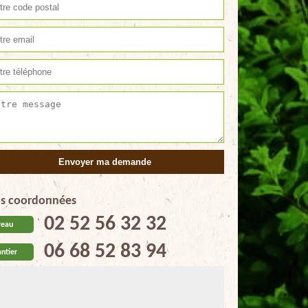
s coordonnées
02 52 56 32 32
reau
06 68 52 83 94
ntier