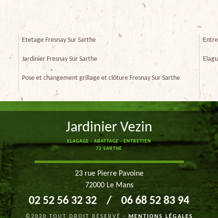
Etetage Fresnay Sur Sarthe
Entre
Jardinier Fresnay Sur Sarthe
Elagu
Pose et changement grillage et clôture Fresnay Sur Sarthe
Jardinier Vezin
ELAGAGE - ABATTAGE - ENTRETIEN
72 SARTHE
23 rue Pierre Pavoine
72000 Le Mans
02 52 56 32 32
/
06 68 52 83 94
©2020 TOUT DROIT RÉSERVÉ -
MENTIONS LÉGALES