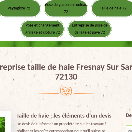
Pose de gazon en rouleau
Paysagiste 72
Taille de haie 72
72
Pose et changement
Entreprise de pose de
grillage et clôture 72
dallage et pavé 72
reprise taille de haie Fresnay Sur Sa
72130
De
Taille de haie : les éléments d’un devis
Un devis doit informer un propriétaire sur les travaux à
réaliser et les coûts correspondant pour qu’il puisse se