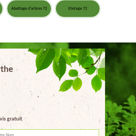
Abattage d'arbres 72
Etetage 72
rthe
vis gratuit